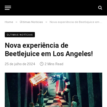
»
»
Home
Últimas Notícias
Nova experiência de Beetlejuice em Los Angeles!
ÚLTIMAS NOTÍCIAS
Nova experiência de
Beetlejuice em Los Angeles!
25 de julho de 2024
2 Mins Read