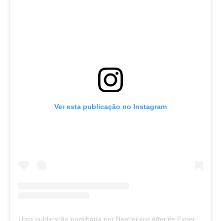
Ver esta publicação no Instagram
Uma publicação partilhada por Beetlejuice Afterlife Experience (@beetlejuiceafterlife.exp)