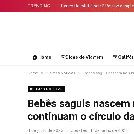
TRENDING
Banco Revolut é bom? Review compl
🏠 Home
💡Dicas de Viagem
🌴 Califó
»
»
Home
Últimas Notícias
Bebês saguis nascem no Ani
ÚLTIMAS NOTÍCIAS
Bebês saguis nascem 
continuam o círculo da
4 de julho de 2023
Updated:
11 de junho de 2024