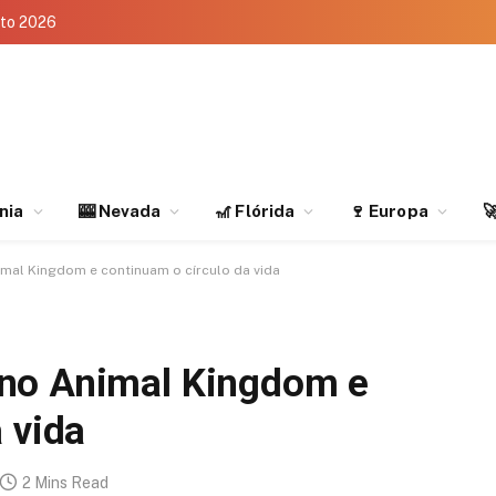
eto 2026
rnia
🎰 Nevada
🎢 Flórida
🍷 Europa

mal Kingdom e continuam o círculo da vida
no Animal Kingdom e
 vida
2 Mins Read