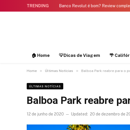
TRENDING
Banco Revolut é bom? Review compl
🏠 Home
💡Dicas de Viagem
🌴 Califó
»
»
Home
Últimas Notícias
Balboa Park reabre para o p
ÚLTIMAS NOTÍCIAS
Balboa Park reabre par
12 de junho de 2020
Updated:
20 de dezembro de 2