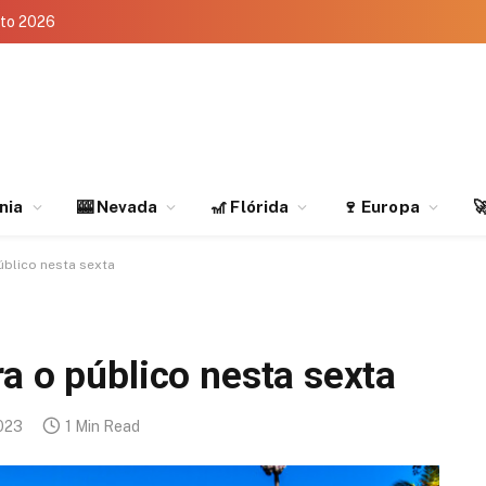
eto 2026
rnia
🎰 Nevada
🎢 Flórida
🍷 Europa

úblico nesta sexta
a o público nesta sexta
023
1 Min Read