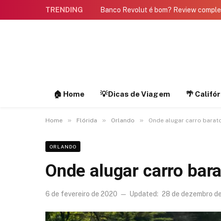
TRENDING
Banco Revolut é bom? Review compl
🏠 Home
💡Dicas de Viagem
🌴 Califó
»
»
»
Home
Flórida
Orlando
Onde alugar carro barat
ORLANDO
Onde alugar carro bar
6 de fevereiro de 2020
Updated:
28 de dezembro d