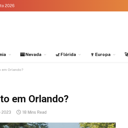
eto 2026
rnia
🎰 Nevada
🎢 Flórida
🍷 Europa

o em Orlando?
ato em Orlando?
e 2023
18 Mins Read