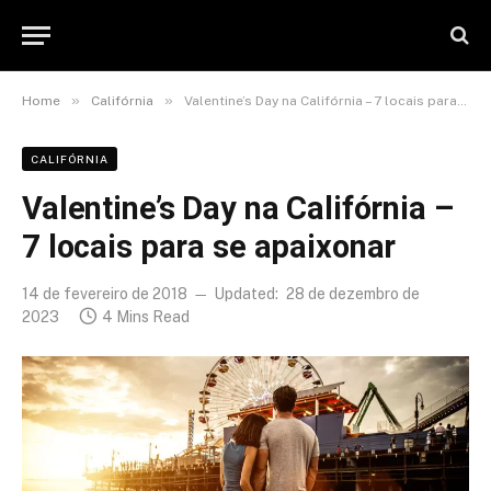
»
»
Home
Califórnia
Valentine’s Day na Califórnia – 7 locais para se apaixonar
CALIFÓRNIA
Valentine’s Day na Califórnia –
7 locais para se apaixonar
14 de fevereiro de 2018
Updated:
28 de dezembro de
2023
4 Mins Read