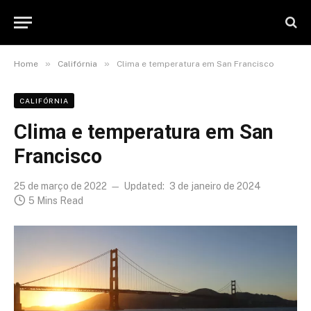
»
»
Home
Califórnia
Clima e temperatura em San Francisco
CALIFÓRNIA
Clima e temperatura em San
Francisco
25 de março de 2022
Updated:
3 de janeiro de 2024
5 Mins Read