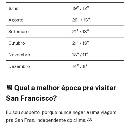
Julho
19° / 12°
Agosto
20° / 13°
Setembro
21° / 13°
Outubro
21° / 13°
Novembro
18° / 11°
Dezembro
14° / 8°
📆 Qual a melhor época pra visitar
San Francisco?
Eu sou suspeito, porque nunca negaria uma viagem
pra San Fran, independente do clima. 🤣