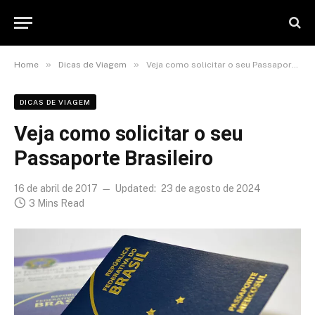
»
»
Home
Dicas de Viagem
Veja como solicitar o seu Passaporte Brasileiro
DICAS DE VIAGEM
Veja como solicitar o seu
Passaporte Brasileiro
16 de abril de 2017
Updated:
23 de agosto de 2024
3 Mins Read