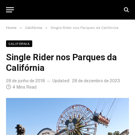
»
»
Home
Califórnia
Single Rider nos Parques da Califórnia
CALIFÓRNIA
Single Rider nos Parques da
Califórnia
28 de junho de 2018
Updated:
28 de dezembro de 2023
4 Mins Read