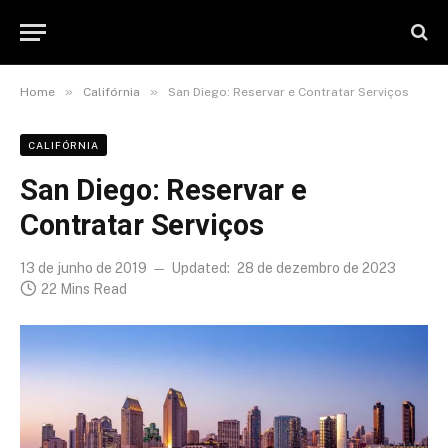
»
»
Home
Califórnia
San Diego: Reservar e Contratar Serviços
CALIFÓRNIA
San Diego: Reservar e
Contratar Serviços
13 de junho de 2019
Updated:
28 de dezembro de 2023
22 Mins Read