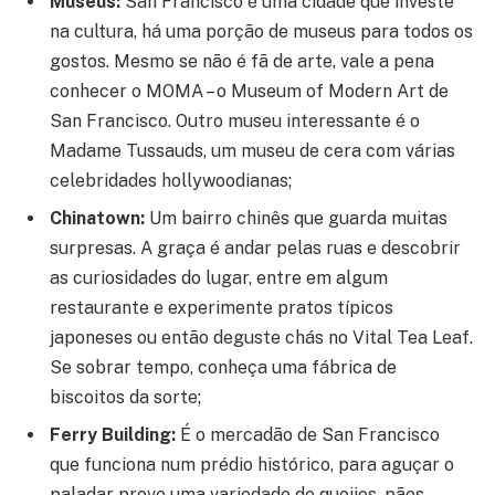
Museus:
San Francisco é uma cidade que investe
na cultura, há uma porção de museus para todos os
gostos. Mesmo se não é fã de arte, vale a pena
conhecer o MOMA – o Museum of Modern Art de
San Francisco. Outro museu interessante é o
Madame Tussauds, um museu de cera com várias
celebridades hollywoodianas;
Chinatown:
Um bairro chinês que guarda muitas
surpresas. A graça é andar pelas ruas e descobrir
as curiosidades do lugar, entre em algum
restaurante e experimente pratos típicos
japoneses ou então deguste chás no Vital Tea Leaf.
Se sobrar tempo, conheça uma fábrica de
biscoitos da sorte;
Ferry Building:
É o mercadão de San Francisco
que funciona num prédio histórico, para aguçar o
paladar prove uma variedade de queijos, pães,