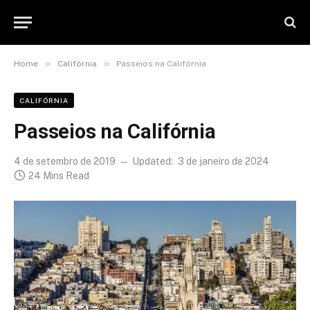
»
»
Home
Califórnia
Passeios na Califórnia
CALIFÓRNIA
Passeios na Califórnia
4 de setembro de 2019
Updated:
3 de janeiro de 2024
24 Mins Read