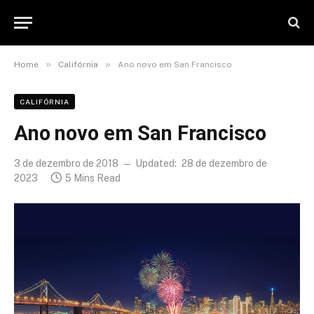
»
»
Home
Califórnia
Ano novo em San Francisco
CALIFÓRNIA
Ano novo em San Francisco
3 de dezembro de 2018
Updated:
28 de dezembro de
2023
5 Mins Read