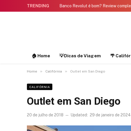
TRENDING
Banco Revolut é bom? Review compl
🏠 Home
💡Dicas de Viagem
🌴 Califó
»
»
Home
Califórnia
Outlet em San Diego
CALIFÓRNIA
Outlet em San Diego
20 de julho de 2018
Updated:
29 de janeiro de 2024