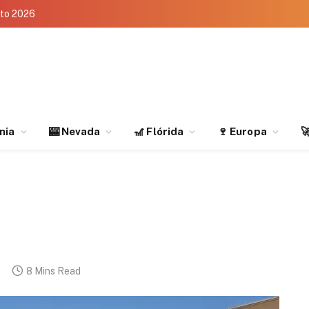
eto 2026
rnia
🎰 Nevada
🎢 Flórida
🍷 Europa

8 Mins Read