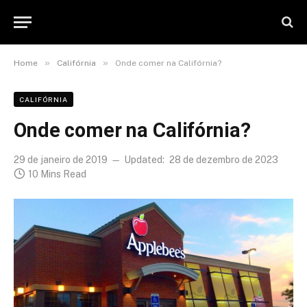
»
»
Home
Califórnia
Onde comer na Califórnia?
CALIFÓRNIA
Onde comer na Califórnia?
29 de janeiro de 2019
Updated:
28 de dezembro de 2023
10 Mins Read