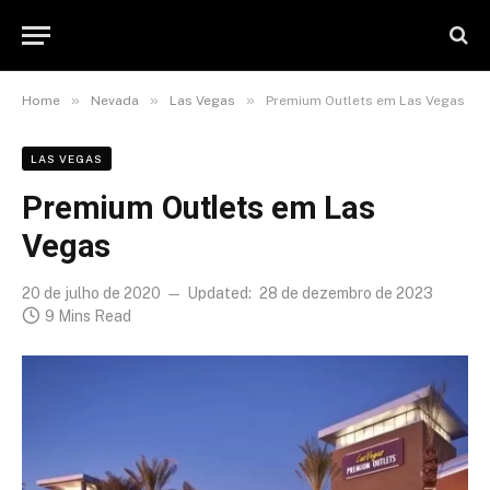
»
»
»
Home
Nevada
Las Vegas
Premium Outlets em Las Vegas
LAS VEGAS
Premium Outlets em Las
Vegas
20 de julho de 2020
Updated:
28 de dezembro de 2023
9 Mins Read