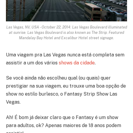
Las Vegas, NV, USA - October 22, 2014: Las Vegas Boulevard illuminated
at sunrise. Las Vegas Boulevard is also known as The Strip. Featured
Mandalay Bay Hotel and Excalibur Hotel street signage.
Uma viagem pra Las Vegas nunca está completa sem
assistir a um dos vários
shows da cidade
.
Se você ainda não escolheu qual (ou quais) quer
prestigiar na sua viagem, eu trouxe uma boa opção de
show no estilo burlesco, o Fantasy Strip Show Las
Vegas.
Ah! É bom já deixar claro que o Fantasy é um show
para adultos, ok? Apenas maiores de 18 anos podem