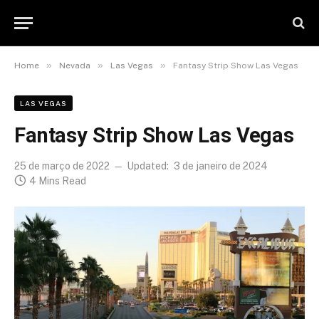
»
»
»
Home
Nevada
Las Vegas
Fantasy Strip Show Las Vegas
LAS VEGAS
Fantasy Strip Show Las Vegas
25 de março de 2022
Updated:
3 de janeiro de 2024
4 Mins Read