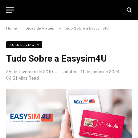
»
»
Home
Dicas de Viagem
Tudo Sobre a Easysim4U
DICAS DE VIAGEM
Tudo Sobre a Easysim4U
25 de fevereiro de 2019
Updated:
11 de junho de 2024
31 Mins Read