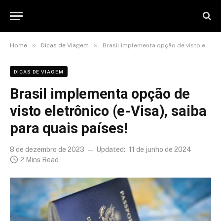
»
»
Home
Dicas de Viagem
Brasil implementa opção de visto eletrônico (e-Visa), saiba para quais países!
DICAS DE VIAGEM
Brasil implementa opção de
visto eletrônico (e-Visa), saiba
para quais países!
8 de dezembro de 2023
Updated:
11 de junho de 2024
2 Mins Read