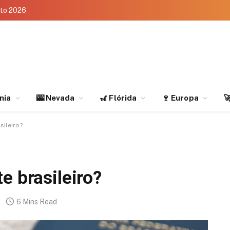
eto 2026
rnia
🎰 Nevada
🎢 Flórida
🍷 Europa

sileiro?
e brasileiro?
6 Mins Read