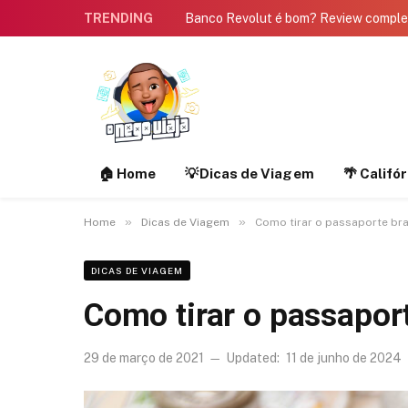
TRENDING
Banco Revolut é bom? Review compl
🏠 Home
💡Dicas de Viagem
🌴 Califó
»
»
Home
Dicas de Viagem
Como tirar o passaporte bra
DICAS DE VIAGEM
Como tirar o passaport
29 de março de 2021
Updated:
11 de junho de 2024