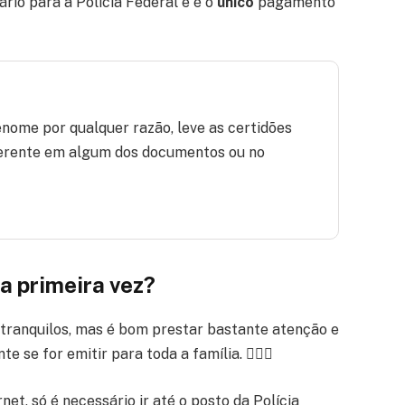
rio para a Polícia Federal e é o
único
pagamento
nome por qualquer razão, leve as certidões
iferente em algum dos documentos ou no
a primeira vez?
 tranquilos, mas é bom prestar bastante atenção e
se for emitir para toda a família. 🙆🏾‍♂️
net, só é necessário ir até o posto da Polícia