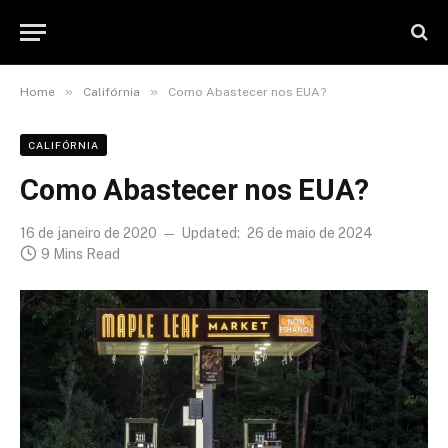
»
»
Home
Califórnia
Como Abastecer nos EUA?
CALIFÓRNIA
Como Abastecer nos EUA?
16 de janeiro de 2020
Updated:
26 de maio de 2024
9 Mins Read