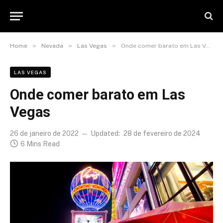
»
»
»
Home
Nevada
Las Vegas
Onde comer barato em Las Vegas
LAS VEGAS
Onde comer barato em Las
Vegas
26 de janeiro de 2022
Updated:
28 de fevereiro de 2024
6 Mins Read