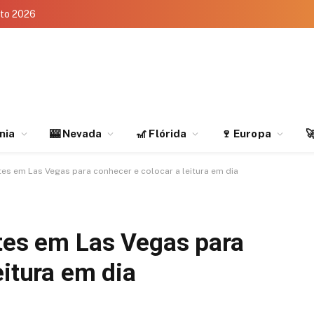
eto 2026
rnia
🎰 Nevada
🎢 Flórida
🍷 Europa

tes em Las Vegas para conhecer e colocar a leitura em dia
ntes em Las Vegas para
eitura em dia