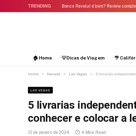
TRENDING
Banco Revolut é bom? Review compl
🏠 Home
💡Dicas de Viagem
🌴 Califó
»
»
»
Home
Nevada
Las Vegas
5 livrarias independen
LAS VEGAS
5 livrarias independe
conhecer e colocar a l
12 de janeiro de 2024
4 Mins Read